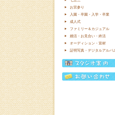
七五三
お宮参り
入園・卒園・入学・卒業
成人式
ファミリー＆カジュアル
婚活・お見合い・終活
オーディション・宣材
証明写真・デジタルアルバ